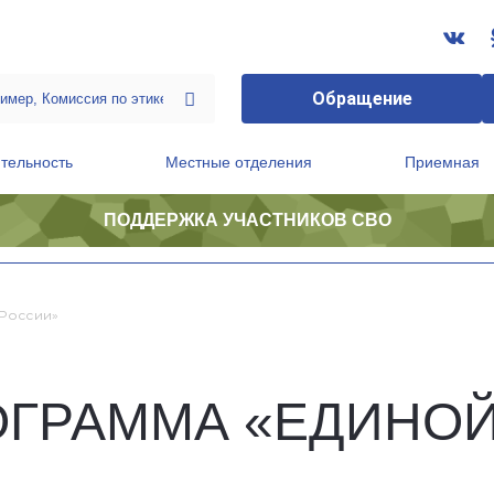
Обращение
тельность
Местные отделения
Приемная
ПОДДЕРЖКА УЧАСТНИКОВ СВО
ственной приемной Председателя Партии
Президиум регионального политического совета
России»
ОГРАММА «ЕДИНО