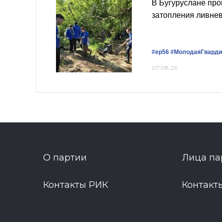
В Бугуруслане про
затопления ливне
#ер56
#МолодаяГварди
07.08.26
О партии
Лица па
Контакты РИК
Контакт