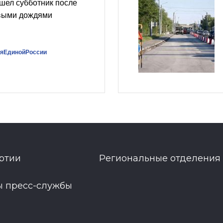
шел субботник после
выми дождями
яЕдинойРоссии
ртии
Региональные отделения
ы пресс-службы