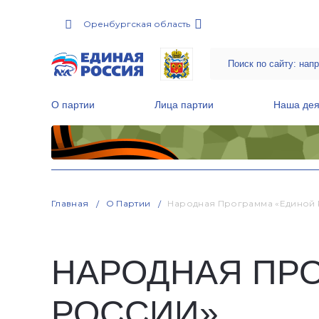
Оренбургская область
О партии
Лица партии
Наша дея
Местные общественные приемные Партии
Руководитель Региональной обще
Народная программа «Единой России»
Главная
О Партии
Народная Программа «Единой 
НАРОДНАЯ ПР
РОССИИ»