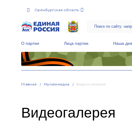
Оренбургская область
О партии
Лица партии
Наша дея
Местные общественные приемные Партии
Руководитель Региональной обще
Народная программа «Единой России»
Главная
Мультимедиа
Видеогалерея
Видеогалерея