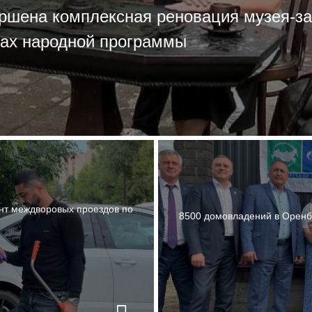
ершена комплексная реновация музея-за
ах народной программы
нт междворовых проездов по
8500 домовладений в Оренб