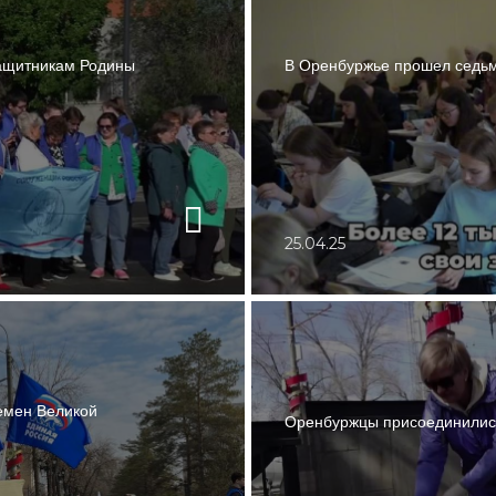
ащитникам Родины
В Оренбуржье прошел седь
25.04.25
емен Великой
Оренбуржцы присоединились