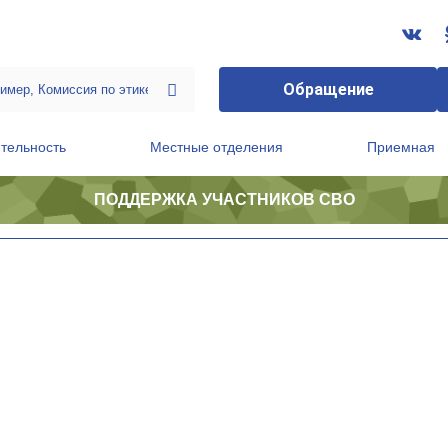
Обращение
тельность
Местные отделения
Приемная
ПОДДЕРЖКА УЧАСТНИКОВ СВО
ственной приемной Председателя Партии
Президиум регионального политического совета