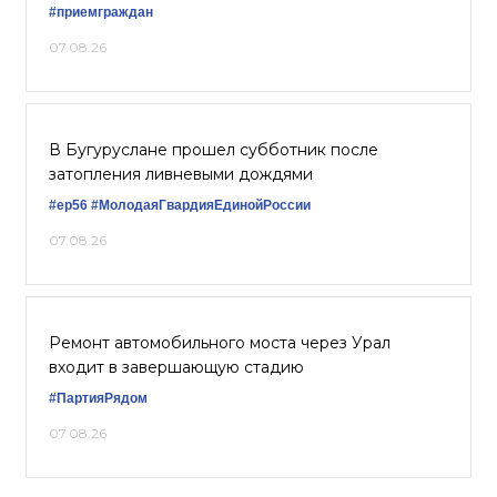
#приемграждан
07.08.26
В Бугуруслане прошел субботник после
затопления ливневыми дождями
#ер56
#МолодаяГвардияЕдинойРоссии
07.08.26
Ремонт автомобильного моста через Урал
входит в завершающую стадию
#ПартияРядом
07.08.26