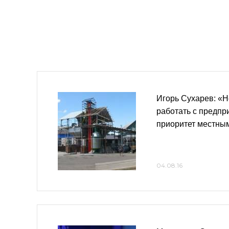
Игорь Сухарев: «
работать с предпр
приоритет местны
04.08.16