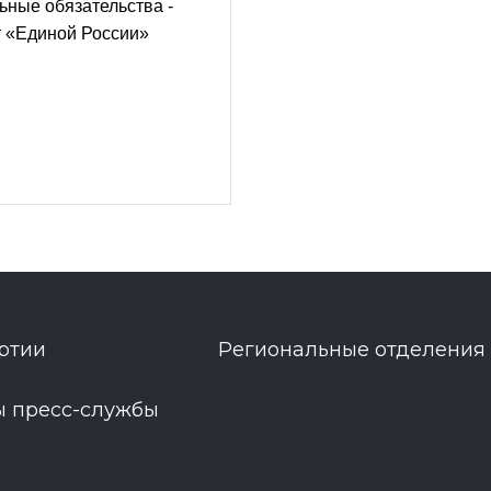
ные обязательства -
т «Единой России»
ртии
Региональные отделения
ы пресс-службы