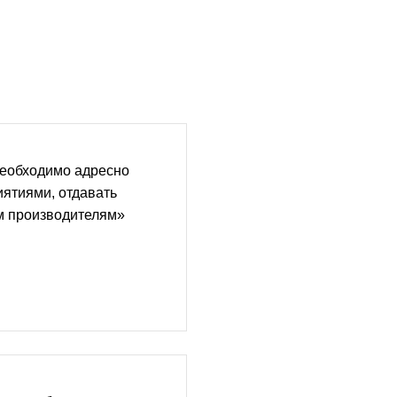
Необходимо адресно
иятиями, отдавать
м производителям»