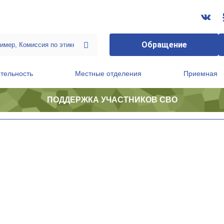
Обращение
тельность
Местные отделения
Приемная
ПОДДЕРЖКА УЧАСТНИКОВ СВО
ственной приемной Председателя Партии
Президиум регионального политического совета