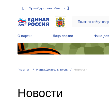
Оренбургская область
О партии
Лица партии
Наша дея
Местные общественные приемные Партии
Руководитель Региональной обще
Народная программа «Единой России»
Главная
Наша Деятельность
Новости
Новости