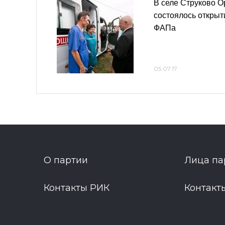
В селе Струково О
состоялось открыт
ФАПа
05.07.17
О партии
Лица па
Контакты РИК
Контакт