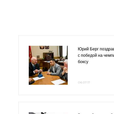
Юрий Берг поздра
с победой на чемп
боксу
06.07.17