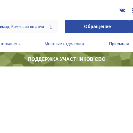
Обращение
тельность
Местные отделения
Приемная
ПОДДЕРЖКА УЧАСТНИКОВ СВО
ственной приемной Председателя Партии
Президиум регионального политического совета