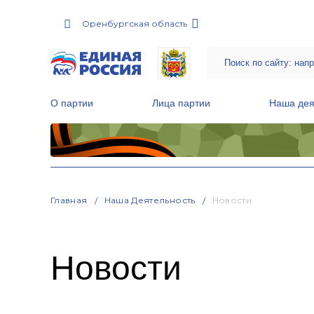
Оренбургская область
О партии
Лица партии
Наша дея
Местные общественные приемные Партии
Руководитель Региональной обще
Народная программа «Единой России»
Главная
Наша Деятельность
Новости
Новости