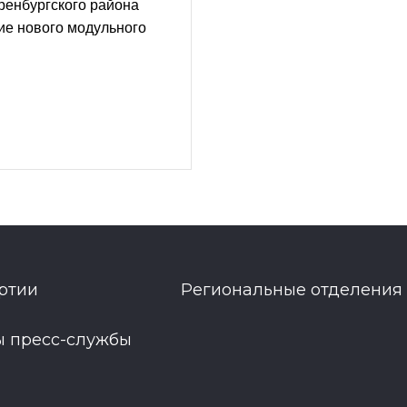
ренбургского района
ие нового модульного
ртии
Региональные отделения
ы пресс-службы