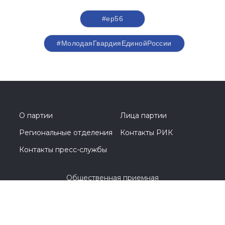
#ер56
#МолодаяГвардияЕдинойРоссии
О партии
Лица партии
Региональные отделения
Контакты РИК
Контакты пресс-службы
Общественная приемная
8 (3532) 44-45-85
г. Оренбург, улица Цвиллинга, 1 / проспект
Парковый, 2