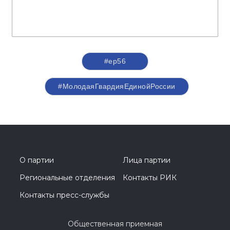
#ер56
#МолодаяГвардияЕдинойРоссии
О партии
Лица партии
Региональные отделения
Контакты РИК
Контакты пресс-службы
Общественная приемная