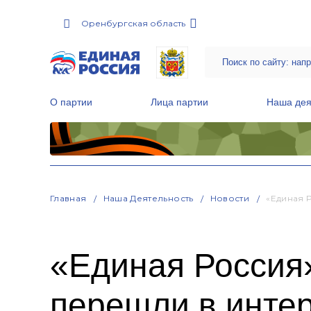
Оренбургская область
О партии
Лица партии
Наша дея
Местные общественные приемные Партии
Руководитель Региональной обще
Народная программа «Единой России»
Главная
Наша Деятельность
Новости
«Единая 
«Единая Россия»
перешли в инте