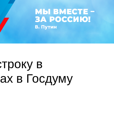
троку в
ах в Госдуму