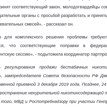
 принят соответствующий закон, молодогвардейцы с
ательные органы с просьбой разработать и принять 
вательных смесей», - рассказал он.
то для комплексного решения проблемы требую
ется, что соответствующие поправки в федерал
нтскую сессию», - подытожила координатор партпро
ь регулирования продажи бестабачных никоти
», зампредседателя Совета безопасности РФ Дм
енной приемной 3 декабря 2019 года. Позднее, 24
пространение некурительной никотинсодержащей п
 того, МВД и Роспотребнадзору при участии Генп