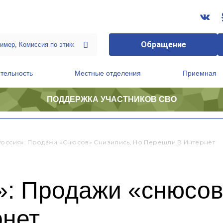
Обращение
тельность
Местные отделения
Приемная
ПОДДЕРЖКА УЧАСТНИКОВ СВО
ственной приемной Председателя Партии
Президиум регионального политического совета
Россия»: Продажи «снюсов» Снизились, Но Перешли В Интернет
: Продажи «снюсов
рнет