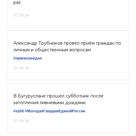
раз
07.08.26
Александр Трубников провёл приём граждан по
личным и общественным вопросам
#приемграждан
07.08.26
В Бугуруслане прошел субботник после
затопления ливневыми дождями
#ер56
#МолодаяГвардияЕдинойРоссии
07.08.26