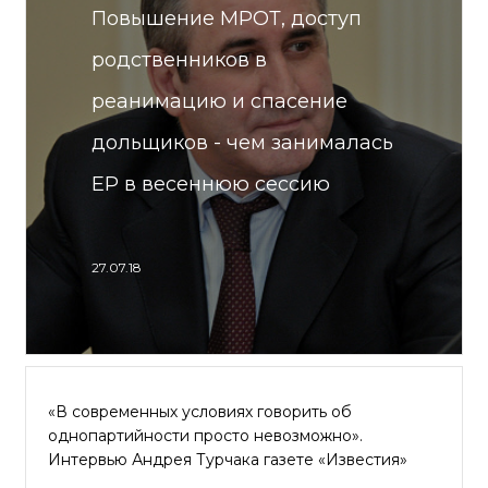
Повышение МРОТ, доступ
родственников в
реанимацию и спасение
дольщиков - чем занималась
ЕР в весеннюю сессию
27.07.18
«В современных условиях говорить об
однопартийности просто невозможно».
Интервью Андрея Турчака газете «Известия»