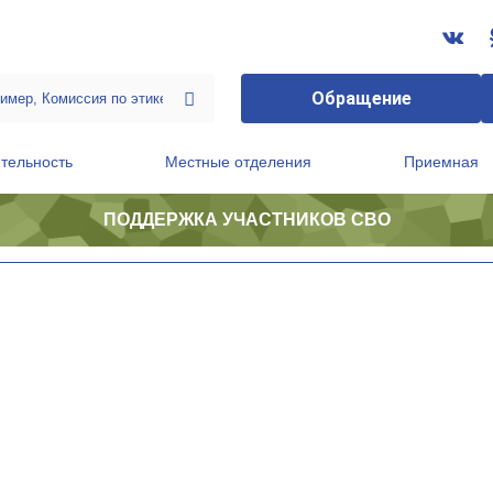
Обращение
тельность
Местные отделения
Приемная
ПОДДЕРЖКА УЧАСТНИКОВ СВО
ственной приемной Председателя Партии
Президиум регионального политического совета