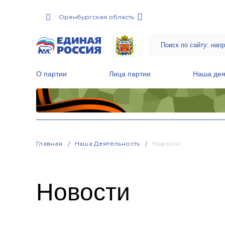
Оренбургская область
О партии
Лица партии
Наша дея
Местные общественные приемные Партии
Руководитель Региональной обще
Народная программа «Единой России»
Главная
Наша Деятельность
Новости
Новости