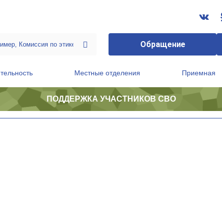
Обращение
тельность
Местные отделения
Приемная
ПОДДЕРЖКА УЧАСТНИКОВ СВО
ственной приемной Председателя Партии
Президиум регионального политического совета