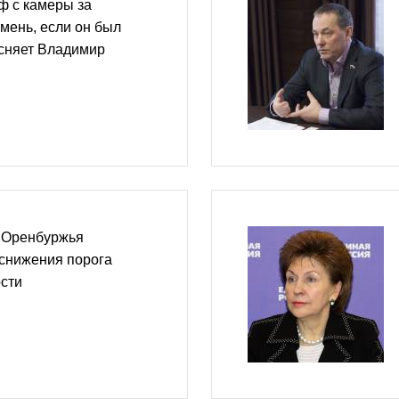
ф с камеры за
мень, если он был
ясняет Владимир
 Оренбуржья
 снижения порога
сти