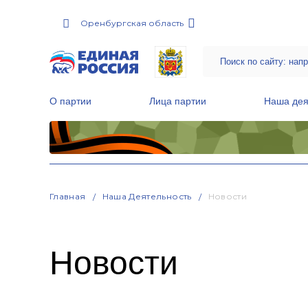
Оренбургская область
О партии
Лица партии
Наша дея
Местные общественные приемные Партии
Руководитель Региональной обще
Народная программа «Единой России»
Главная
Наша Деятельность
Новости
Новости