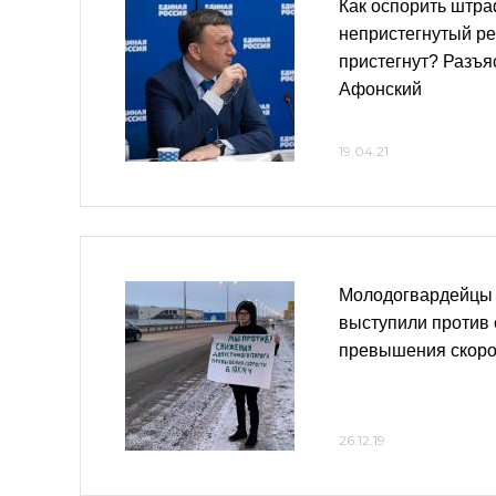
Как оспорить штра
непристегнутый ре
пристегнут? Разъ
Афонский
19.04.21
Молодогвардейцы
выступили против
превышения скоро
26.12.19