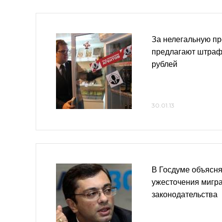
За нелегальную пр
предлагают штраф
рублей
30.01.13
В Госдуме объясн
ужесточения мигр
законодательства