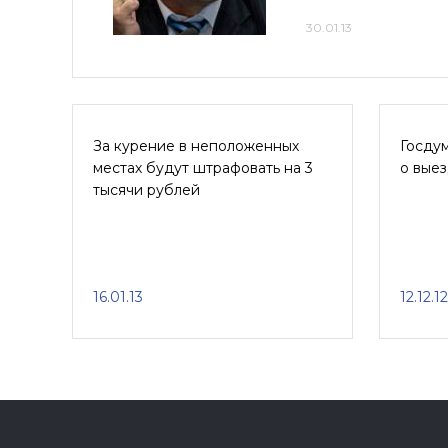
30.01.13
За курение в неположенных
Госду
местах будут штрафовать на 3
о выез
тысячи рублей
16.01.13
12.12.12