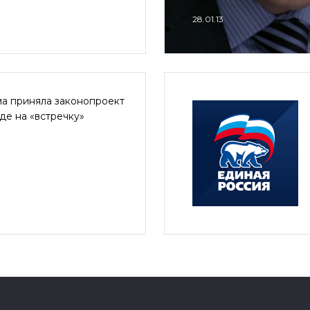
28.01.13
ма приняла законопроект
де на «встречку»