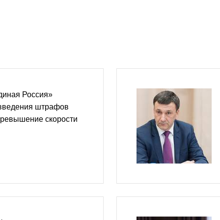
диная Россия»
 введения штрафов
превышение скорости