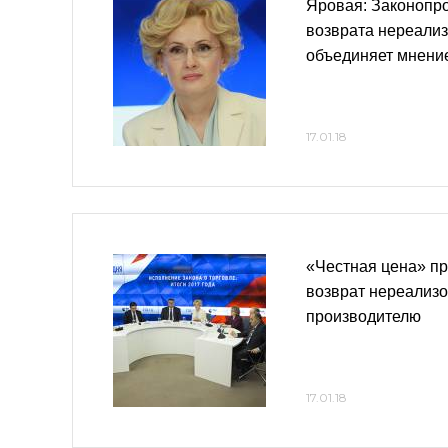
Яровая: Законопро
возврата нереали
объединяет мнени
17.01.18
«Честная цена» пр
возврат нереализ
производителю
17.01.18