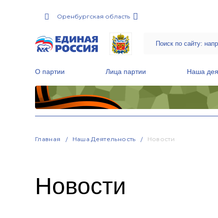
Оренбургская область
О партии
Лица партии
Наша дея
Местные общественные приемные Партии
Руководитель Региональной обще
Народная программа «Единой России»
Главная
Наша Деятельность
Новости
Новости