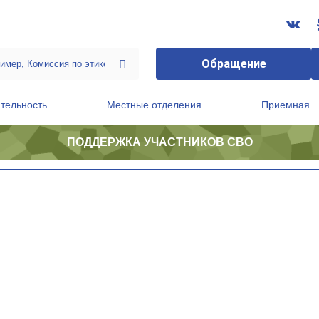
Обращение
тельность
Местные отделения
Приемная
ПОДДЕРЖКА УЧАСТНИКОВ СВО
ственной приемной Председателя Партии
Президиум регионального политического совета