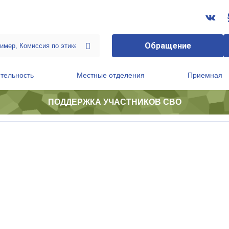
Обращение
тельность
Местные отделения
Приемная
ПОДДЕРЖКА УЧАСТНИКОВ СВО
ственной приемной Председателя Партии
Президиум регионального политического совета