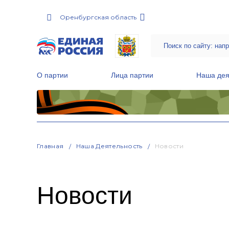
Оренбургская область
О партии
Лица партии
Наша дея
Местные общественные приемные Партии
Руководитель Региональной обще
Народная программа «Единой России»
Главная
Наша Деятельность
Новости
Новости