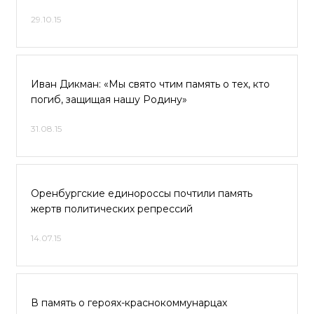
29.10.15
Иван Дикман: «Мы свято чтим память о тех, кто
погиб, защищая нашу Родину»
31.08.15
Оренбургские единороссы почтили память
жертв политических репрессий
14.07.15
В память о героях-краснокоммунарцах