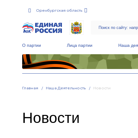
Оренбургская область
О партии
Лица партии
Наша дея
Местные общественные приемные Партии
Руководитель Региональной обще
Народная программа «Единой России»
Главная
Наша Деятельность
Новости
Новости