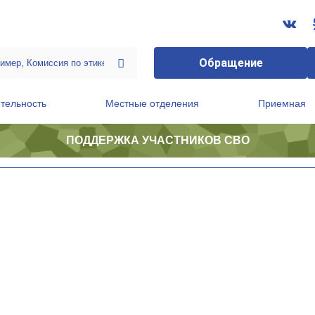
Обращение
тельность
Местные отделения
Приемная
ПОДДЕРЖКА УЧАСТНИКОВ СВО
ственной приемной Председателя Партии
Президиум регионального политического совета