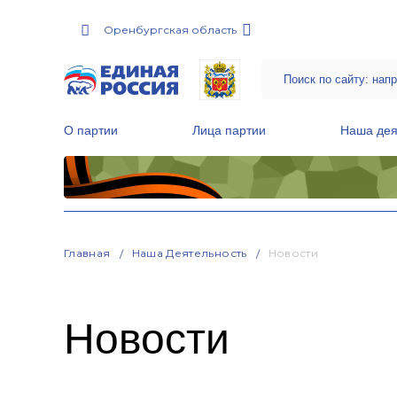
Оренбургская область
О партии
Лица партии
Наша дея
Местные общественные приемные Партии
Руководитель Региональной обще
Народная программа «Единой России»
Главная
Наша Деятельность
Новости
Новости