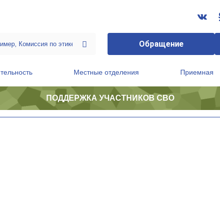
Обращение
тельность
Местные отделения
Приемная
ПОДДЕРЖКА УЧАСТНИКОВ СВО
ственной приемной Председателя Партии
Президиум регионального политического совета