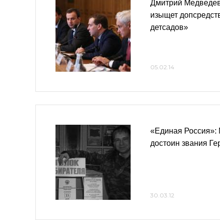
Дмитрий Медведев
изыщет допсредств
детсадов»
05.02.14
«Единая Россия»:
достоин звания Ге
30.03.12