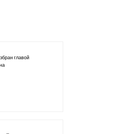
збран главой
на