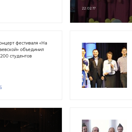
22.02.17
онцерт фестиваля «На
аевской» объединил
 200 студентов
6