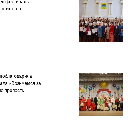
ел фестиваль
ворчества
поблагодарила
валя «Возьмемся за
 не пропасть