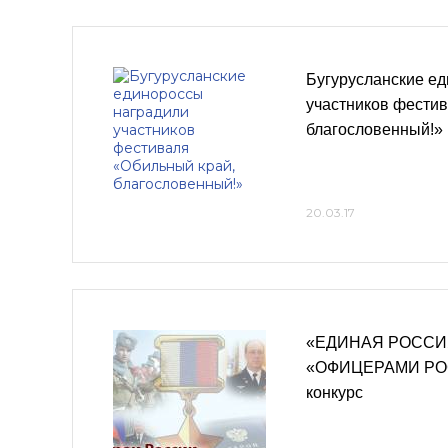
Бугурусланские е
участников фести
благословенный!»
20.03.17
«ЕДИНАЯ РОССИЯ
«ОФИЦЕРАМИ РОС
конкурс