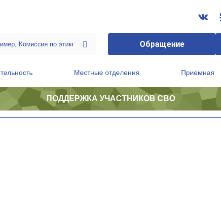
Обращение
тельность
Местные отделения
Приемная
ПОДДЕРЖКА УЧАСТНИКОВ СВО
ственной приемной Председателя Партии
Президиум регионального политического совета