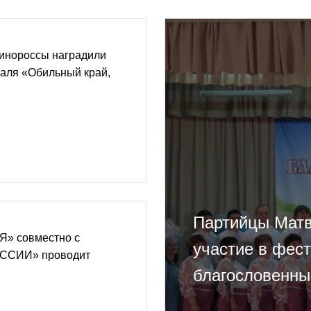
динороссы наградили
валя «Обильный край,
Партийцы Матв
» совместно с
участие в фес
СИИ» проводит
благословенны