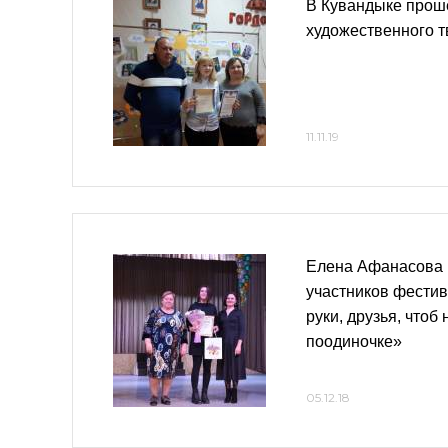
В Кувандыке прош
художественного т
11.11.19
Елена Афанасова 
участников фести
руки, друзья, чтоб
поодиночке»
05.12.18