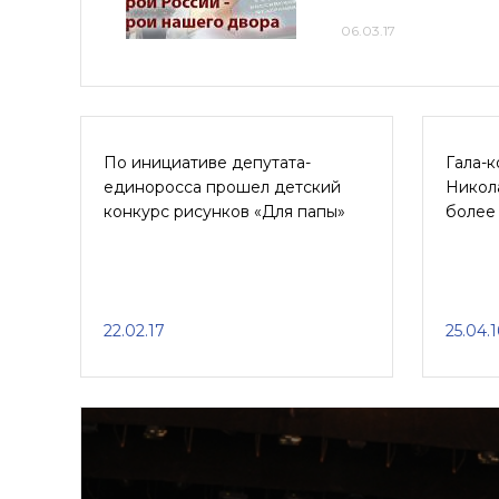
06.03.17
По инициативе депутата-
Гала-к
единоросса прошел детский
Никол
конкурс рисунков «Для папы»
более
22.02.17
25.04.1