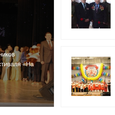
ников
стиваля «На