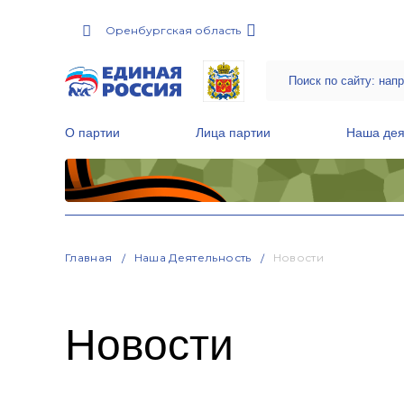
Оренбургская область
О партии
Лица партии
Наша дея
Местные общественные приемные Партии
Руководитель Региональной обще
Народная программа «Единой России»
Главная
Наша Деятельность
Новости
Новости