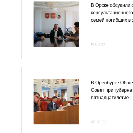
В Орске обсудили 
консультационного
семей погибших в
19.08.22
В Оренбурге Обще
Совет при губерна
пятнадцатилетие
20.04.22