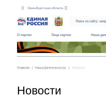
Оренбургская область
О партии
Лица партии
Наша дея
Местные общественные приемные Партии
Руководитель Региональной обще
Народная программа «Единой России»
Главная
Наша Деятельность
Новости
Новости