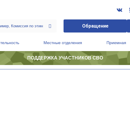
Обращение
тельность
Местные отделения
Приемная
ПОДДЕРЖКА УЧАСТНИКОВ СВО
ственной приемной Председателя Партии
Президиум регионального политического совета