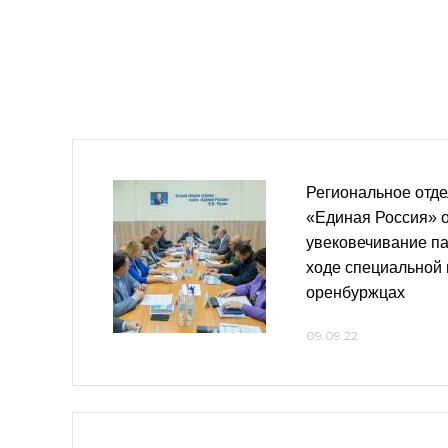
Региональное отд
«Единая Россия» 
увековечивание па
ходе специальной
оренбуржцах
09.09.22