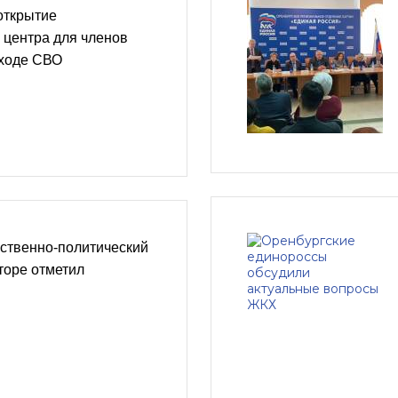
открытие
 центра для членов
 ходе СВО
ственно-политический
торе отметил