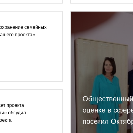
Сохранение семейных
нашего проекта»
Общественный 
ет проекта
оценке в сфер
ги» обсудил
посетил Октяб
оекта