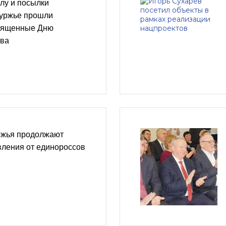
лу и посылки
буржье прошли
вященные Дню
тва
ржья продолжают
вления от единороссов