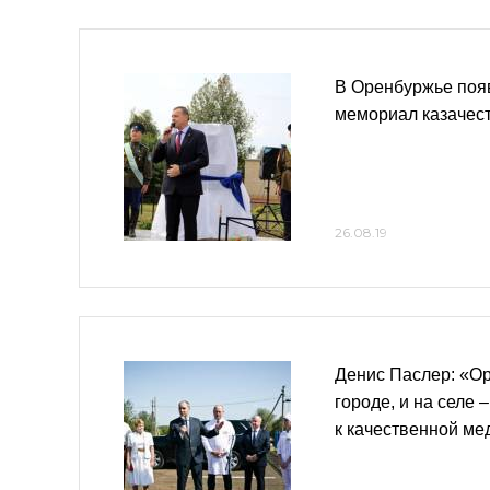
В Оренбуржье поя
мемориал казачес
26.08.19
Денис Паслер: «О
городе, и на селе 
к качественной ме