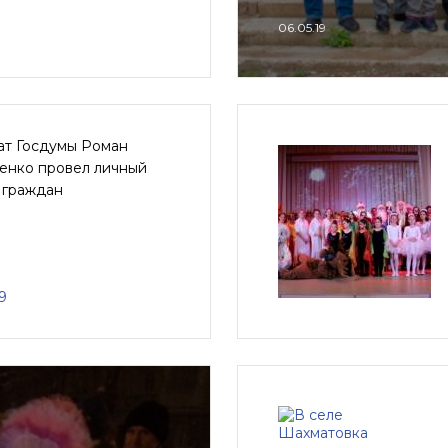
06.05.19
ат Госдумы Роман
енко провел личный
 граждан
9