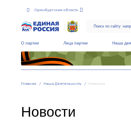
Оренбургская область
О партии
Лица партии
Наша дея
Местные общественные приемные Партии
Руководитель Региональной обще
Народная программа «Единой России»
Главная
Наша Деятельность
Новости
Новости