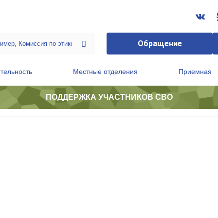
Обращение
тельность
Местные отделения
Приемная
ПОДДЕРЖКА УЧАСТНИКОВ СВО
ственной приемной Председателя Партии
Президиум регионального политического совета