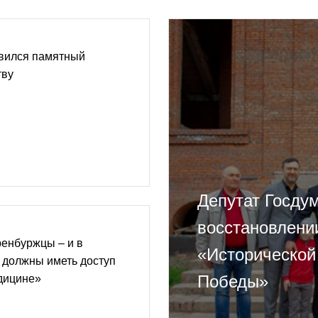
вился памятный
тву
Депутат Госду
восстановлении
ренбуржцы – и в
«Исторической
– должны иметь доступ
Победы»
дицине»