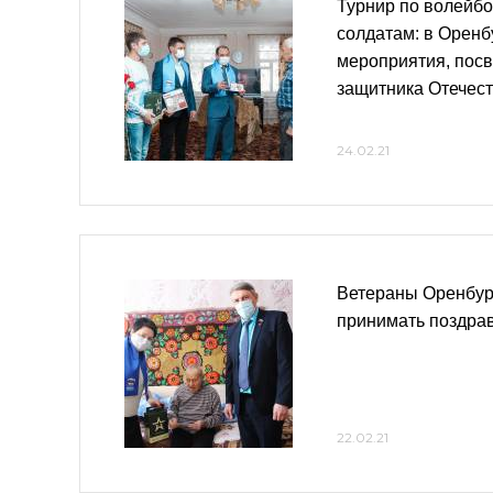
Турнир по волейбо
солдатам: в Орен
мероприятия, пос
защитника Отечес
24.02.21
Ветераны Оренбу
принимать поздра
22.02.21