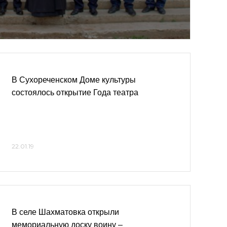
В Сухореченском Доме культуры
состоялось открытие Года театра
22.01.19
В селе Шахматовка открыли
мемориальную доску воину –