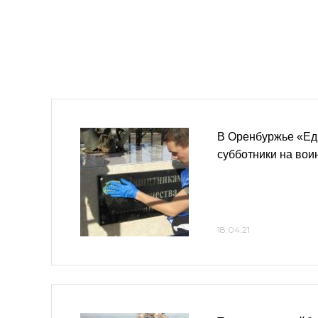
В Оренбуржье «Ед
субботники на вои
18.04.21