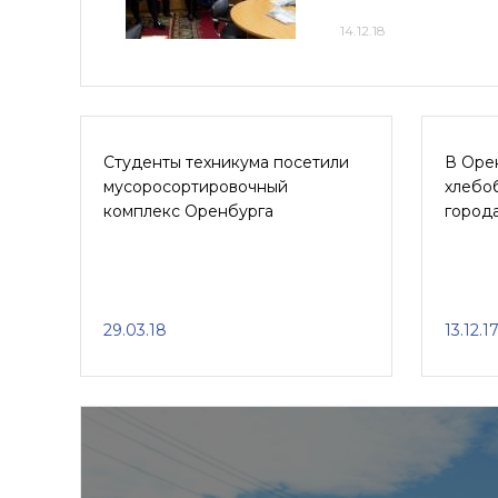
14.12.18
Студенты техникума посетили
В Оре
мусоросортировочный
хлебо
комплекс Оренбурга
город
29.03.18
13.12.1