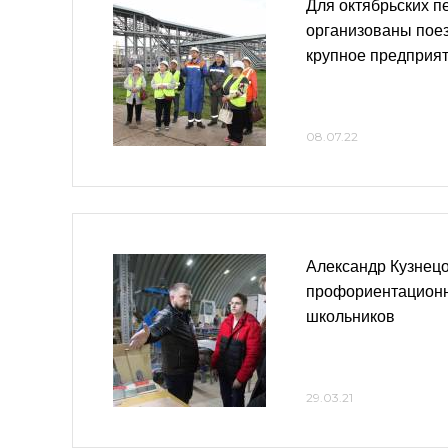
Для октябрьских п
организованы поез
крупное предприя
08.07.22
Александр Кузнец
профориентационн
школьников
29.03.21