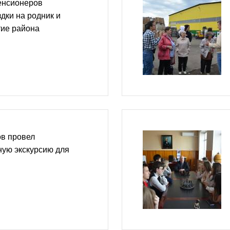
енсионеров
дки на родник и
тие района
ов провел
ую экскурсию для