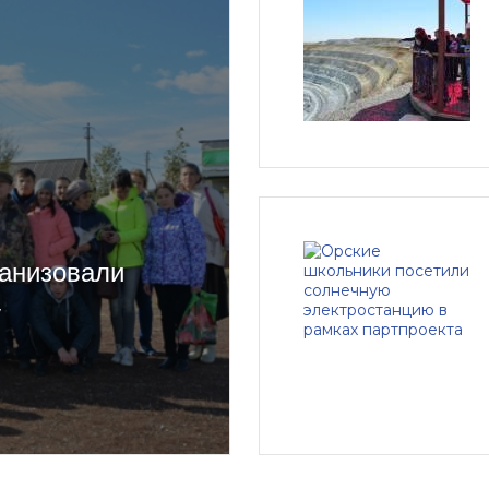
ганизовали
у