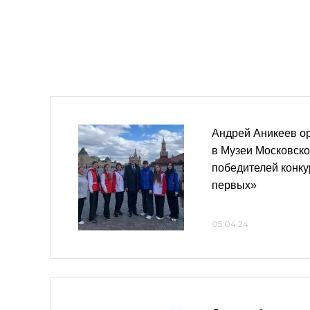
Андрей Аникеев о
в Музеи Московско
победителей конк
первых»
05.04.24