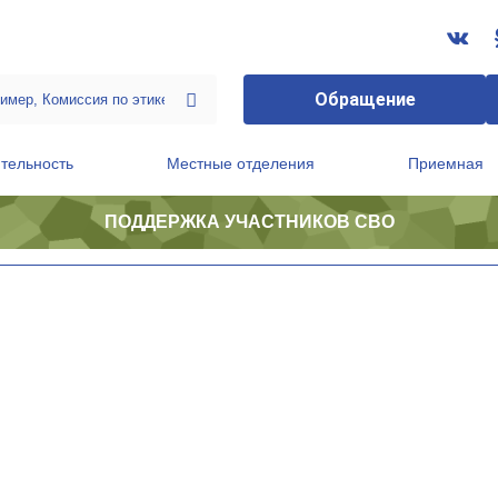
Обращение
тельность
Местные отделения
Приемная
ПОДДЕРЖКА УЧАСТНИКОВ СВО
ственной приемной Председателя Партии
Президиум регионального политического совета