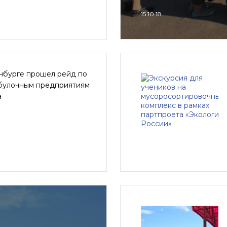
15.10.18
нбурге прошел рейд по
булочным предприятиям
а
7