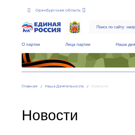
Оренбургская область
О партии
Лица партии
Наша дея
Местные общественные приемные Партии
Руководитель Региональной обще
Народная программа «Единой России»
Главная
Наша Деятельность
Новости
Новости