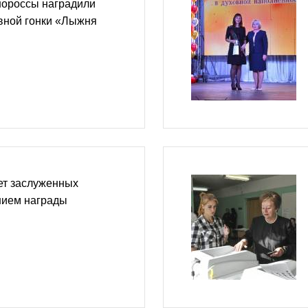
нороссы наградили
вной гонки «Лыжня
ет заслуженных
нием награды