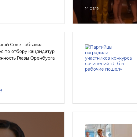
14.06.19
ской Совет объявил
рс по отбору кандидатур
лжность Главы Оренбурга
18