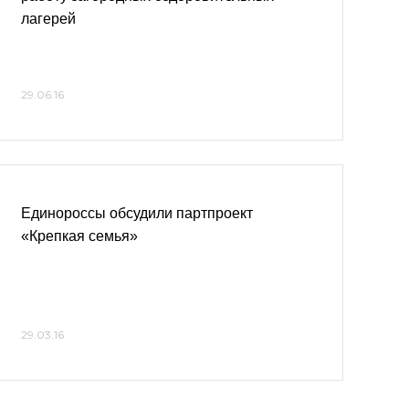
лагерей
29.06.16
Единороссы обсудили партпроект
«Крепкая семья»
29.03.16