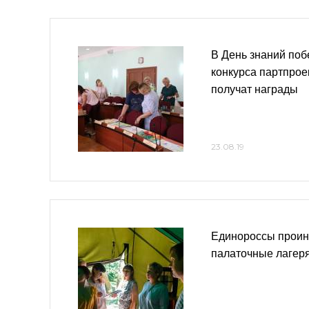
В День знаний поб
конкурса партпрое
получат награды
23.08.19
Единороссы проин
палаточные лагер