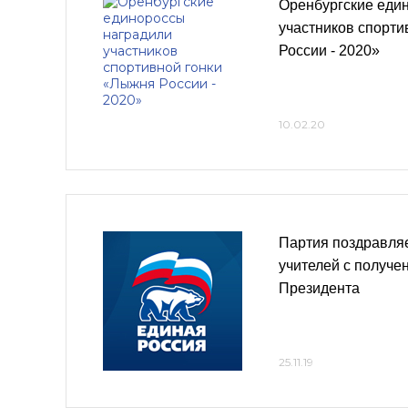
Оренбургские еди
участников спорти
России - 2020»
10.02.20
Партия поздравля
учителей с получе
Президента
25.11.19