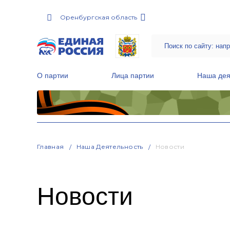
Оренбургская область
О партии
Лица партии
Наша дея
Местные общественные приемные Партии
Руководитель Региональной обще
Народная программа «Единой России»
Главная
Наша Деятельность
Новости
Новости