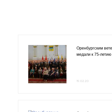
Оренбургским вет
медали к 75-лети
19.02.20