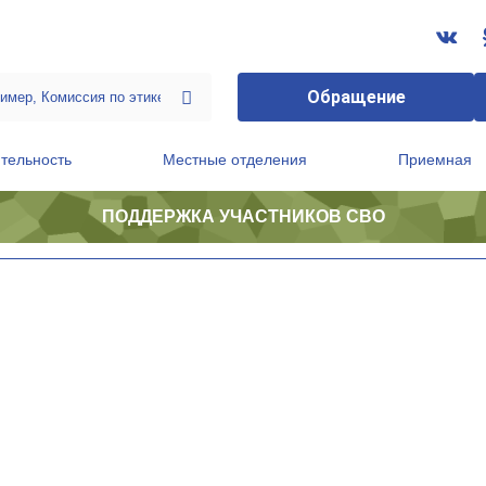
Обращение
тельность
Местные отделения
Приемная
ПОДДЕРЖКА УЧАСТНИКОВ СВО
ственной приемной Председателя Партии
Президиум регионального политического совета