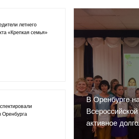
едители летнего
кта «Крепкая семья»
В Оренбурге н
спектировали
Всероссийской
я Оренбурга
активное долг