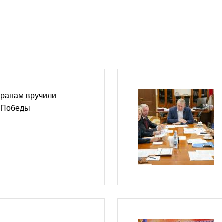
еранам вручили
ю Победы