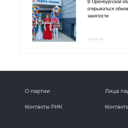
В Оренбургской о
открываться обно
занятости
03.04.26
О партии
Лица па
Контакты РИК
Контакт