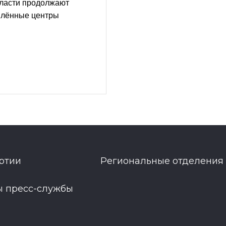
бласти продолжают
влённые центры
ртии
Региональные отделения
ы пресс-службы