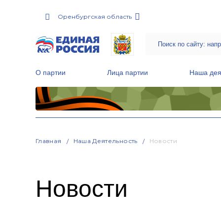
Оренбургская область
О партии
Лица партии
Наша дея
Местные общественные приемные Партии
Руководитель Региональной обще
Народная программа «Единой России»
Главная
Наша Деятельность
Новости
Новости