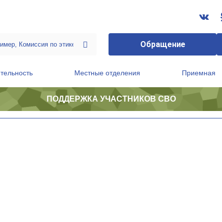
Обращение
тельность
Местные отделения
Приемная
ПОДДЕРЖКА УЧАСТНИКОВ СВО
ственной приемной Председателя Партии
Президиум регионального политического совета