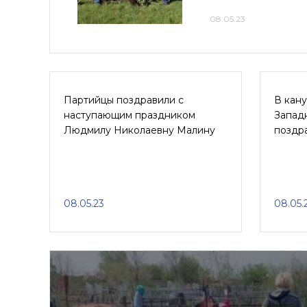
08.05.23
Партийцы поздравили с
В кан
наступающим праздником
Запад
Людмилу Николаевну Малину
поздр
08.05.23
08.05.