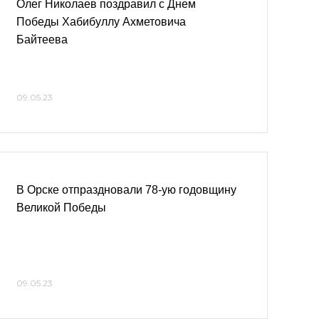
Олег Николаев поздравил с Днем
Победы Хабибуллу Ахметовича
Байтеева
09.05.23
В Орске отпраздновали 78-ую годовщину
Великой Победы
09.05.23