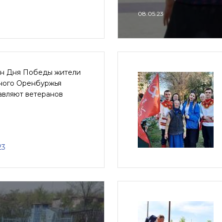
08.05.23
ун Дня Победы жители
ного Оренбуржья
авляют ветеранов
23