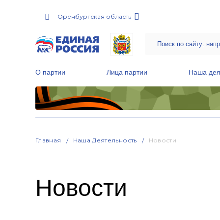
Оренбургская область
О партии
Лица партии
Наша дея
Местные общественные приемные Партии
Руководитель Региональной обще
Народная программа «Единой России»
Главная
Наша Деятельность
Новости
Новости