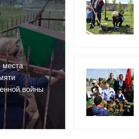
 места
мяти
венной войны