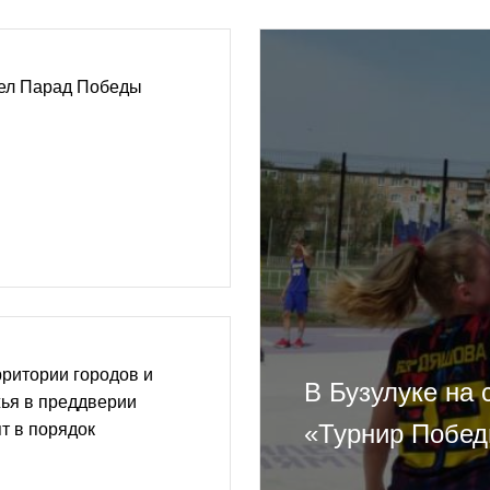
ел Парад Победы
ритории городов и
В Бузулуке на
ья в преддверии
«Турнир Побе
т в порядок