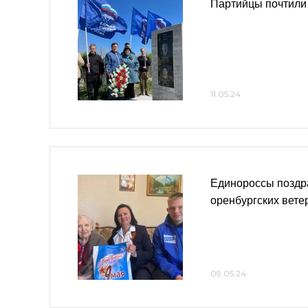
Партийцы почтили
11.05.24
Единороссы поздр
оренбургских вете
09.05.24