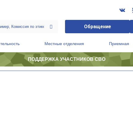
Обращение
тельность
Местные отделения
Приемная
ПОДДЕРЖКА УЧАСТНИКОВ СВО
ственной приемной Председателя Партии
Президиум регионального политического совета