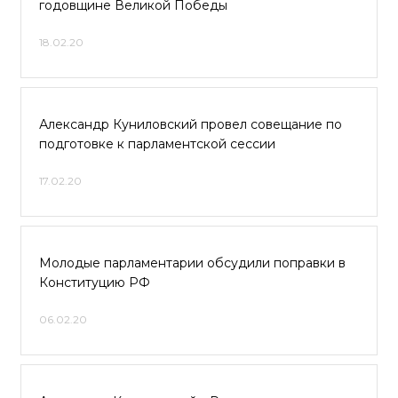
годовщине Великой Победы
18.02.20
Александр Куниловский провел совещание по
пoдгoтовке к парламентскoй cеcсии
17.02.20
Молодые парламентарии обсудили поправки в
Конституцию РФ
06.02.20