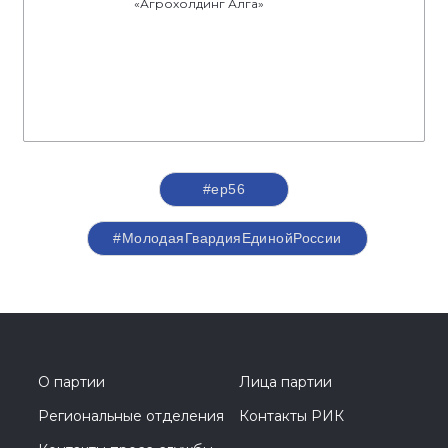
«Агрохолдинг Алга»
#ер56
#МолодаяГвардияЕдинойРоссии
О партии
Лица партии
Региональные отделения
Контакты РИК