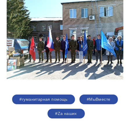
#гуманитарная помощь
#МыВместе
#Zа наших