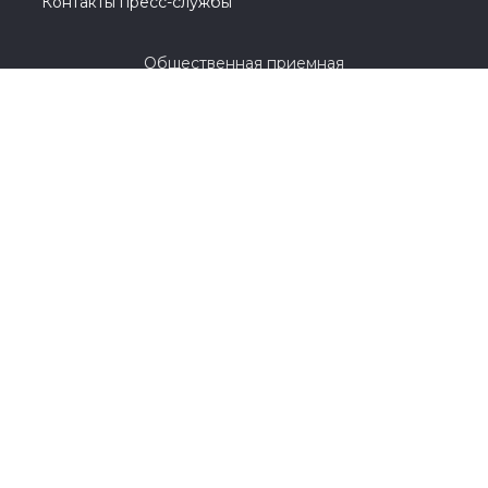
Контакты пресс-службы
Общественная приемная
8 (3532) 44-45-85
г. Оренбург, улица Цвиллинга, 1 / проспект
Парковый, 2
© 2005-2026, Партия «Единая Россия». Все права защищены.
При полном или частичном использовании материалов
ссылка на ресурс обязательна.
Пользовательское соглашение
Политика конфиденциальности
Политика в отношении обработки персональных данных