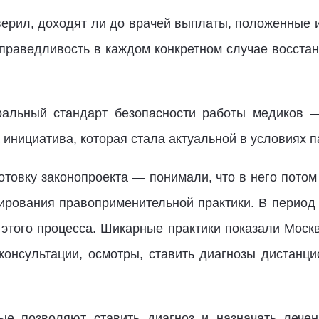
верил, доходят ли до врачей выплаты, положенные и
справедливость в каждом конкретном случае восст
ральный стандарт безопасности работы медиков —
 инициатива, которая стала актуальной в условиях
товку законопроекта — понимали, что в него потом
ирования правоприменительной практики. В период
этого процесса. Шикарные практики показали Москв
консультации, осмотры, ставить диагнозы дистанц
рые позволяют ставить диагноз и назначать лече