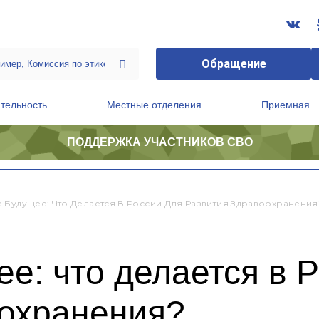
Обращение
тельность
Местные отделения
Приемная
ПОДДЕРЖКА УЧАСТНИКОВ СВО
ственной приемной Председателя Партии
Президиум регионального политического совета
 Будущее: Что Делается В России Для Развития Здравоохранения
е: что делается в 
оохранения?