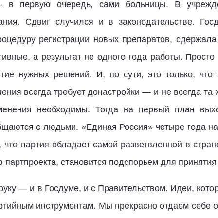
 в первую очередь, сами больницы. В учрежде
ания. Сдвиг случился и в законодательстве. Го
роцедуру регистрации новых препаратов, сдержала 
тивные, а результат не одного года работы. Прост
тие нужных решений. И, по сути, это только, что 
ения всегда требует донастройки — и не всегда та
зменения необходимы. Тогда на первый план выхо
бщаются с людьми. «Единая Россия» четыре года на
, что партия обладает самой разветвленной в стран
 партпроекта, становится подспорьем для принятия
руку — и в Госдуме, и с Правительством. Идеи, кот
ртийным инструментам. Мы прекрасно отдаем себе отч