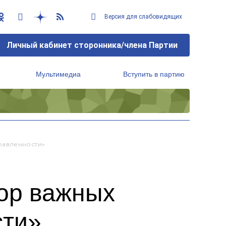
Версия для слабовидящих
Личный кабинет сторонника/члена Партии
Мультимедиа
Вступить в партию
Региональный исполнительный комитет
равленности»
ор важных
сти»