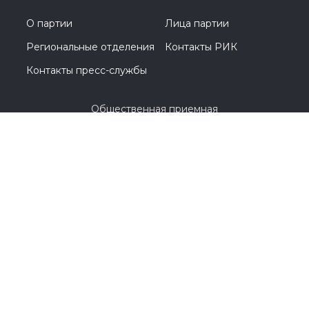
О партии
Лица партии
Региональные отделения
Контакты РИК
Контакты пресс-службы
Общественная приемная
8 (3532) 44-45-85
г. Оренбург, улица Цвиллинга, 1 / проспект
Парковый, 2
© 2005-2026, Партия «Единая Россия». Все права защищены.