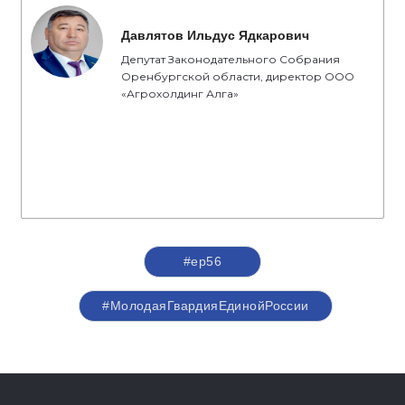
Давлятов Ильдус Ядкарович
Депутат Законодательного Собрания
Оренбургской области, директор ООО
«Агрохолдинг Алга»
#ер56
#МолодаяГвардияЕдинойРоссии