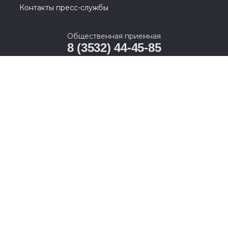
Контакты пресс-службы
Общественная приемная
8 (3532) 44-45-85
г. Оренбург, улица Цвиллинга, 1 / проспект
Парковый, 2
© 2005-2026, Партия «Единая Россия». Все права защищены.
При полном или частичном использовании материалов
ссылка на ресурс обязательна.
Пользовательское соглашение
Политика конфиденциальности
Политика в отношении обработки персональных данных