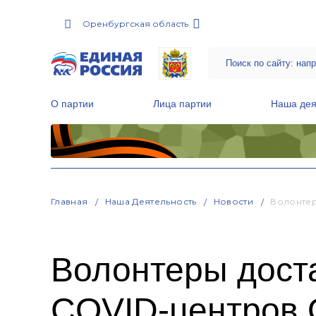
Оренбургская область
О партии
Лица партии
Наша дея
Местные общественные приемные Партии
Руководитель Региональной обще
Народная программа «Единой России»
Главная
Наша Деятельность
Новости
Волонтер
Волонтеры дост
COVID-центров 