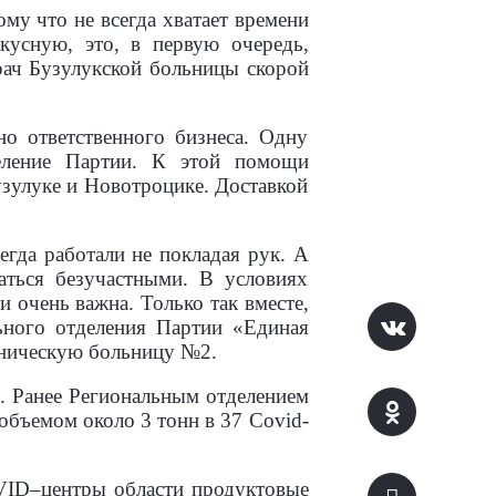
му что не всегда хватает времени
кусную, это, в первую очередь,
рач Бузулукской больницы скорой
о ответственного бизнеса. Одну
еление Партии. К этой помощи
узулуке и Новотроцике. Доставкой
егда работали не покладая рук. А
аться безучастными. В условиях
 очень важна. Только так вместе,
ьного отделения Партии «Единая
иническую больницу №2.
и. Ранее Региональным отделением
объемом около 3 тонн в 37 Covid-
OVID–центры области продуктовые