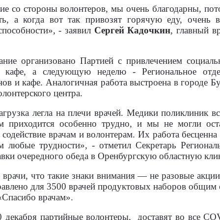
е со стороны волонтеров, мы очень благодарны, пото
ь, а когда вот так привозят горячую еду, очень в
пособности», - заявил
Сергей Кадочкин
, главный в
ание организовано Партией с привлечением социальн
е кафе, а следующую неделю - Региональное отд
ов и кафе. Аналогичная работа выстроена в городе Б
лонтерского центра.
грузка легла на плечи врачей. Медики поликлиник вс
им приходится особенно трудно, и мы не могли ост
содействие врачам и волонтерам. Их работа бесценна и
м любые трудности», - отметил Секретарь Регионал
тавки очередного обеда в Оренбургскую областную кл
 врачи, что такие знаки внимания — не разовые акци
авлено для 3500 врачей продуктовых наборов общим 
 «Спасибо врачам».
0 декабря партийные волонтеры, доставят во все C