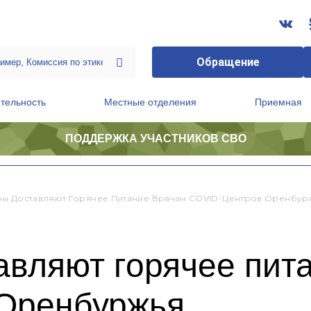
Обращение
тельность
Местные отделения
Приемная
ПОДДЕРЖКА УЧАСТНИКОВ СВО
ственной приемной Председателя Партии
Президиум регионального политического совета
ы Доставляют Горячее Питание Врачам COVID-Центров Оренбур
авляют горячее пит
Оренбуржья