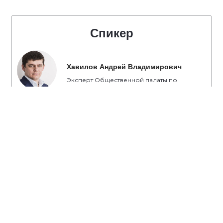
Спикер
Хавилов Андрей Владимирович
Эксперт Общественной палаты по
вопросам ЖКХ и благоустройства,
директор группы компаний
«Оренбургстрой»
#ПартияРядом