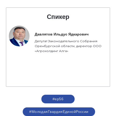
Спикер
Давлятов Ильдус Ядкарович
Депутат Законодательного Собрания
Оренбургской области, директор ООО
«Агрохолдинг Алга»
#ер56
#МолодаяГвардияЕдинойРоссии