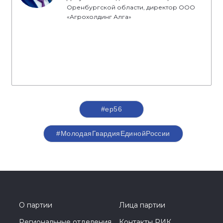
Оренбургской области, директор ООО
«Агрохолдинг Алга»
#ер56
#МолодаяГвардияЕдинойРоссии
О партии
Лица партии
Региональные отделения
Контакты РИК