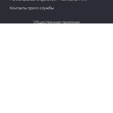
Контакты пресс-службы
Общественная приемная
8 (3532) 44-45-85
г. Оренбург, улица Цвиллинга, 1 / проспект
Парковый, 2
© 2005-2026, Партия «Единая Россия». Все права защищены.
При полном или частичном использовании материалов
ссылка на ресурс обязательна.
Пользовательское соглашение
Политика конфиденциальности