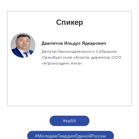
Спикер
Давлятов Ильдус Ядкарович
Депутат Законодательного Собрания
Оренбургской области, директор ООО
«Агрохолдинг Алга»
#ер56
#МолодаяГвардияЕдинойРоссии