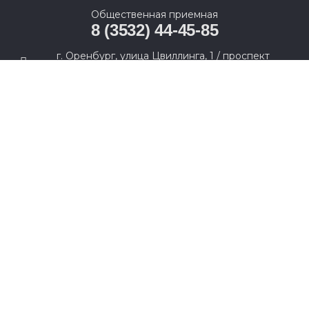
Общественная приемная
8 (3532) 44-45-85
г. Оренбург, улица Цвиллинга, 1 / проспект
Парковый, 2
© 2005-2026, Партия «Единая Россия». Все права защищены.
При полном или частичном использовании материалов
ссылка на ресурс обязательна.
Пользовательское соглашение
Политика конфиденциальности
Политика в отношении обработки персональных данных
Согласие на обработку персональных данных