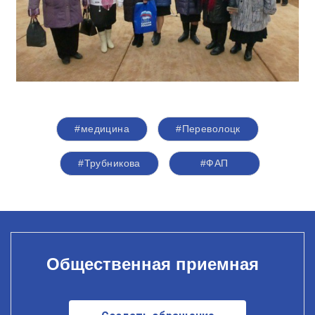
#медицина
#Переволоцк
#Трубникова
#ФАП
Общественная приемная