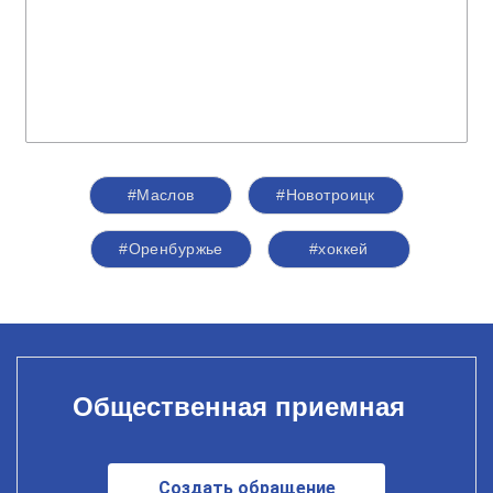
#Маслов
#Новотроицк
#Оренбуржье
#хоккей
Общественная приемная
Создать обращение