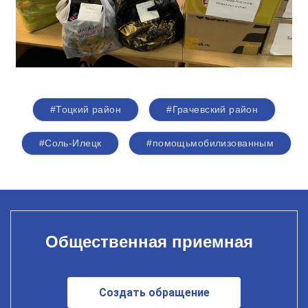
#Тоцкий район
#Грачевский район
#Соль-Илецк
#помощьмобилизованным
Общественная приемная
Создать обращение