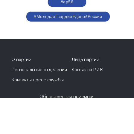
#ер56
#МолодаяГвардияЕдинойРоссии
О партии
Лица партии
Региональные отделения
Контакты РИК
Контакты пресс-службы
Общественная приемная
8 (3532) 44-45-85
г. Оренбург, улица Цвиллинга, 1 / проспект
Парковый, 2