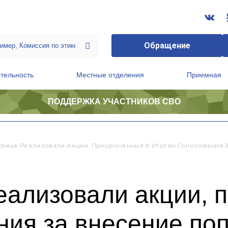
Обращение
тельность
Местные отделения
Приемная
ПОДДЕРЖКА УЧАСТНИКОВ СВО
ственной приемной Председателя Партии
Президиум регионального политического совета
ржье Реализовали Акции, Приуроченные К Итогам Голосования 
еализовали акции, 
ния за внесение поп