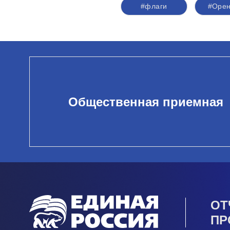
#флаги
#Орен
Общественная приемная
ОТ
ПР