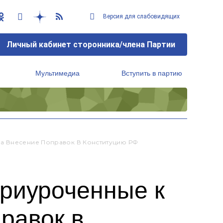
Версия для слабовидящих
Личный кабинет сторонника/члена Партии
Мультимедиа
Вступить в партию
Региональный исполнительный комитет
За Внесение Поправок В Конституцию РФ
приуроченные к
равок в