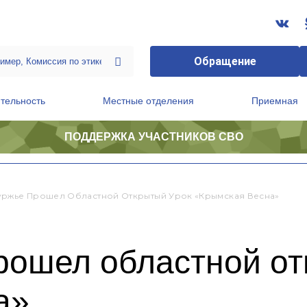
Обращение
тельность
Местные отделения
Приемная
ПОДДЕРЖКА УЧАСТНИКОВ СВО
ственной приемной Председателя Партии
Президиум регионального политического совета
ржье Прошел Областной Открытый Урок «Крымская Весна»
рошел областной от
а»