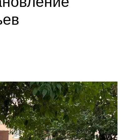
ановление
ьев