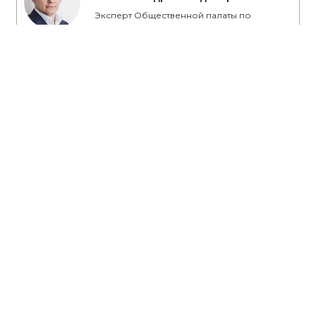
Эксперт Общественной палаты по
вопросам ЖКХ и благоустройства,
директор группы компаний
«Оренбургстрой»
#ПартияРядом
О партии
Лица партии
Региональные отделения
Контакты РИК