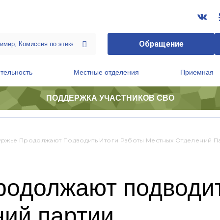
Обращение
тельность
Местные отделения
Приемная
ПОДДЕРЖКА УЧАСТНИКОВ СВО
ственной приемной Председателя Партии
Президиум регионального политического совета
ржье Продолжают Подводить Итоги Работы Местных Отделений П
родолжают подводит
ний партии