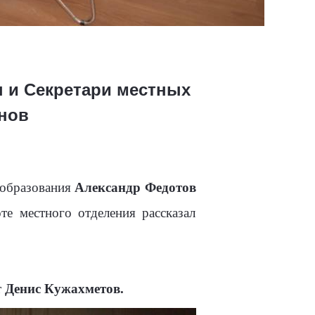
 и Секретари местных
онов
 образования
Александр Федотов
е местного отделения рассказал
т
Денис Кужахметов.