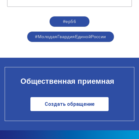
#ер56
#МолодаяГвардияЕдинойРоссии
Общественная приемная
Создать обращение