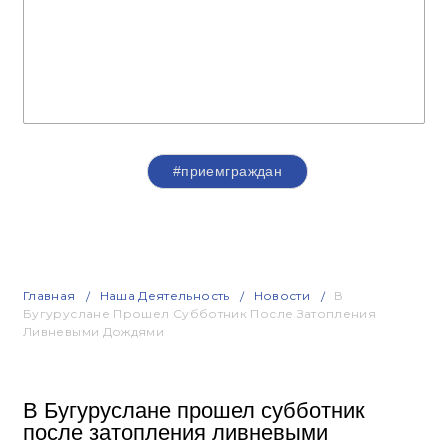
#приемграждан
Главная
Наша Деятельность
Новости
В
Бугуруслане Прошел Субботник После Затопления
Ливневыми Дождями
В Бугуруслане прошел субботник
после затопления ливневыми