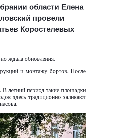
брании области Елена
иловский провели
атьев Коростелевых
вно ждала обновления.
трукций и монтажу бортов. После
. В летний период такие площадки
лодов здесь традиционно заливают
насова.