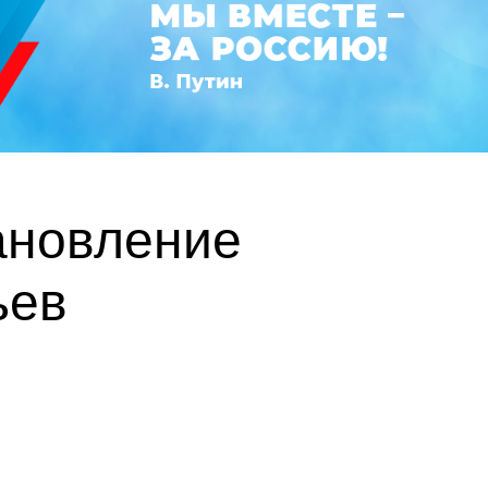
ановление
ьев