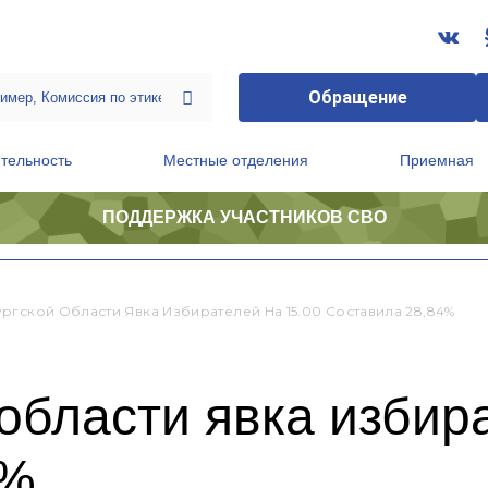
Обращение
тельность
Местные отделения
Приемная
ПОДДЕРЖКА УЧАСТНИКОВ СВО
ственной приемной Председателя Партии
Президиум регионального политического совета
ргской Области Явка Избирателей На 15.00 Составила 28,84%
области явка избира
4%