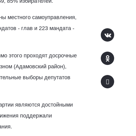
9, 85% избирателей.
аны местного самоуправления,
датов - глав и 223 мандата -
имо этого проходят досрочные
зном (Адамовский район),
ительные выборы депутатов
Партии являются достойными
вижения поддержали
ания.