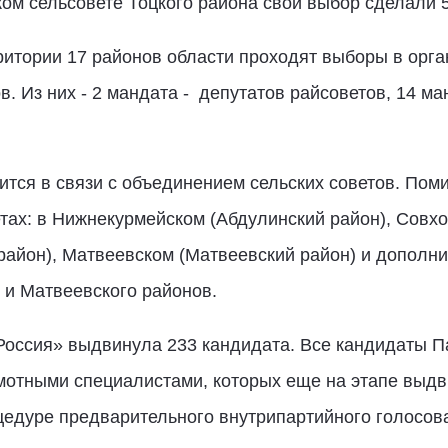
ом сельсовете Тоцкого района свой выбор сделали 5
ритории 17 районов области проходят выборы в орг
. Из них - 2 мандата - депутатов райсоветов, 14 ман
тся в связи с объединением сельских советов. Пом
тах: в Нижнекурмейском (Абдулинский район), Совхо
район), Матвеевском (Матвеевский район) и дополн
 и Матвеевского районов.
Россия» выдвинула 233 кандидата. Все кандидаты 
мотными специалистами, которых еще на этапе выд
едуре предварительного внутрипартийного голосов