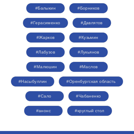
#Балыкин
#Борников
#Герасименко
#Давлятов
#Жарков
#Кузьмин
#Лабузов
#Лукьянов
#Малюшин
#Маслов
#Насыбуллин
#Оренбургская область
#Сало
#Чабаненко
#анонс
#круглый стол