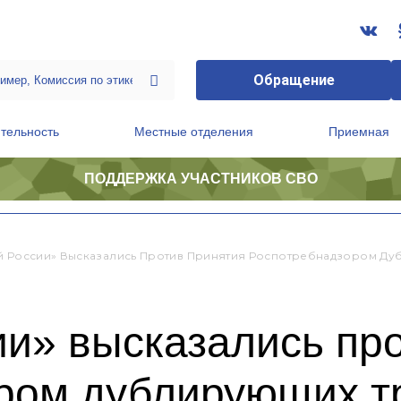
Обращение
тельность
Местные отделения
Приемная
ПОДДЕРЖКА УЧАСТНИКОВ СВО
ственной приемной Председателя Партии
Президиум регионального политического совета
й России» Высказались Против Принятия Роспотребнадзором Ду
и» высказались пр
ром дублирующих т