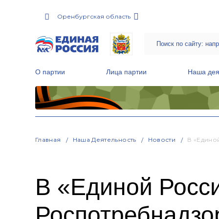
Оренбургская область
О партии
Лица партии
Наша дея
Местные общественные приемные Партии
Руководитель Региональной обще
Народная программа «Единой России»
Главная
Наша Деятельность
Новости
В «Едино
В «Единой Росси
Роспотребнадзо