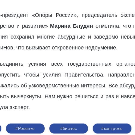
-президент «Опоры России», председатель экспер
рство и развитие»
Марина Блудян
отметила, что 
ния сохранил многие абсурдные и заведомо невы
иНов, что вызывает откровенное недоумение.
единить усилия всех государственных органо
опустить чтобы усилия Правительства, направле
ыкались об узковедомственные интересы. Все абсу
ть вычеркнуты. Нам нужно решиться и раз и навс
ула эксперт.
#Ревенко
#бизнес
#контроль