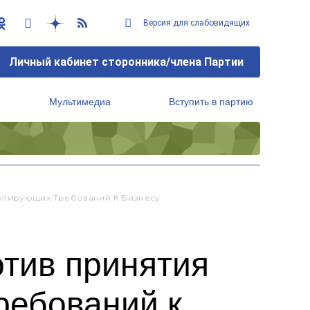
Версия для слабовидящих
Личный кабинет сторонника/члена Партии
Мультимедиа
Вступить в партию
Региональный исполнительный комитет
блирующих Требований К Бизнесу
отив принятия
ребований к