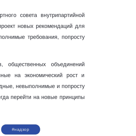
тного совета внутрипартийной
проект новых рекомендаций для
полнимые требования, попросту
в, общественных объединений
нные на экономический рост и
рдные, невыполнимые и попросту
егда перейти на новые принципы
#надзор