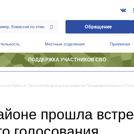
Обращение
тельность
Местные отделения
Приемная
ПОДДЕРЖКА УЧАСТНИКОВ СВО
ственной приемной Председателя Партии
Президиум регионального политического совета
кском Районе Прошла Встреча Кандидатов Предварительного Го
айоне прошла встре
го голосования