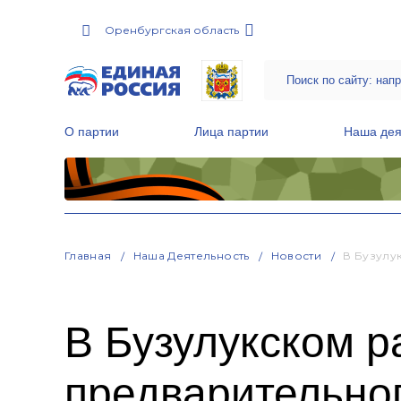
Оренбургская область
О партии
Лица партии
Наша дея
Местные общественные приемные Партии
Руководитель Региональной обще
Народная программа «Единой России»
Главная
Наша Деятельность
Новости
В Бузулу
В Бузулукском р
предварительно