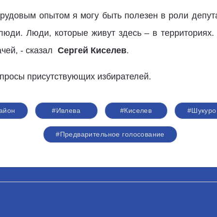
трудовым опытом я могу быть полезен в роли депут
люди. Люди, которые живут здесь – в территориях
ачей, - сказал
Сергей Киселев
.
опросы присутствующих избирателей.
район
#Ивлева
#Киселев
#Шукуро
#Предварительное голосование