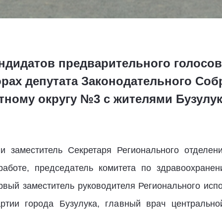
андидатов предварительного голосов
ах депутата Законодательного Соб
тному округу №3 с жителями Бузулук
ли заместитель Секретаря Регионального отделен
 работе, председатель комитета по здравоохране
рвый заместитель руководителя Регионального ис
артии города Бузулука, главный врач центральн