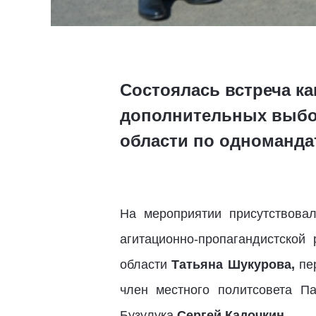
Состоялась встреча к
дополнительных выбор
области по одноманда
На мероприятии присутствова
агитационно-пропагандистской
области
Татьяна Шукурова,
пе
член местного политсовета П
Бузулука
Сергей Кадочкин.