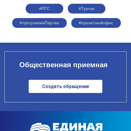
#ПГС
#Турчак
#программаПартии
#проектныйофис
Общественная приемная
Создать обращение