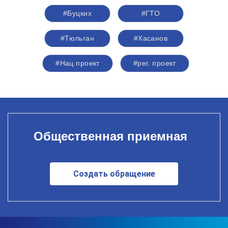
#Буцких
#ГТО
#Тюльган
#Хасанов
#Нац.проект
#рег. проект
Общественная приемная
Создать обращение