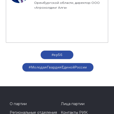
Оренбургской области, директор ООО
«Агрохолдинг Алга»
#ер56
#МолодаяГвардияЕдинойРоссии
О партии
Лица партии
Региональные отделения
Контакты РИК