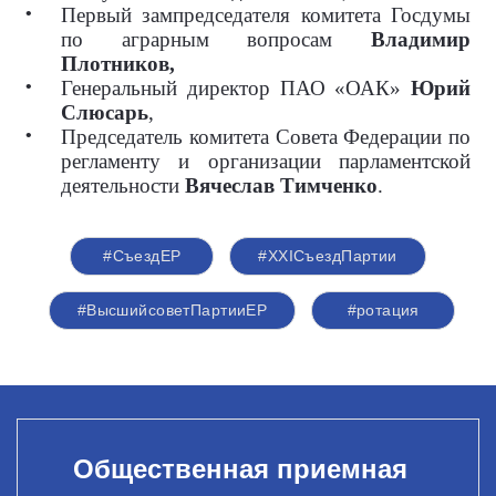
Первый зампредседателя комитета Госдумы
по аграрным вопросам
Владимир
Плотников,
Генеральный директор ПАО «ОАК»
Юрий
Слюсарь
,
Председатель комитета Совета Федерации по
регламенту и организации парламентской
деятельности
Вячеслав Тимченко
.
#СъездЕР
#XXIСъездПартии
#ВысшийсоветПартииЕР
#ротация
Общественная приемная